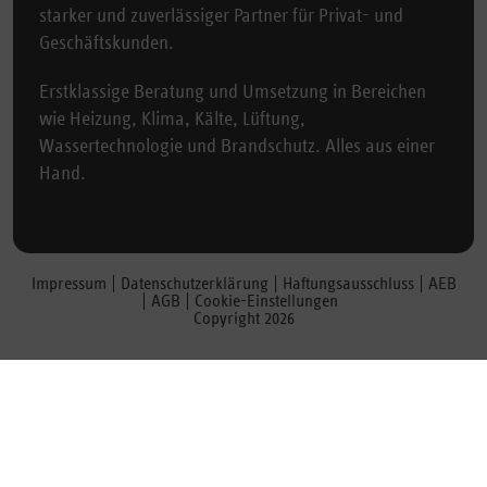
starker und zuverlässiger Partner für Privat- und
Geschäftskunden.
Erstklassige Beratung und Umsetzung in Bereichen
wie Heizung, Klima, Kälte, Lüftung,
Wassertechnologie und Brandschutz. Alles aus einer
Hand.
Impressum
Datenschutzerklärung
Haftungsausschluss
AEB
AGB
Cookie-Einstellungen
Copyright 2026