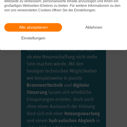
durch einen Heizungsfachbetrieb
Webseite zu verbessern, personalisierte Inhalte anzuzeigen und Ihnen ein
großartiges Webseiten-Erlebnis zu bieten. Für weitere Informationen zu den
prüfen lässt, spart gerade angesichts
von uns verwendeten Cookies öffnen Sie die Einstellungen.
der steigenden Energiepreise Geld
und schont die Umwelt. So muss sich
Alle akzeptieren
Ablehnen
jeder Hauseigentümer die Frage
stellen, ob die alte Heizung im Keller
Einstellungen
und die dazugehörigen Heizkörper
noch effizient ihre Dienste tun oder
ob eine Neuanschaffung nicht mehr
Sinn machen würde. Mit den
heutigen technischen Möglichkeiten
wie beispielsweise in puncto
Brennwerttechnik
und
digitaler
Steuerung
lassen sich erhebliche
Einsparungen erzielen. Doch auch
ohne einen Austausch der Heizung
lässt sich mit einer
Heizungswartung
und einem
hydraulischen Abgleich
in