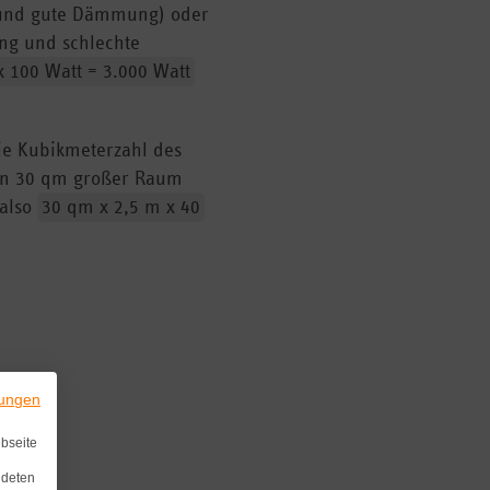
 und gute Dämmung) oder
ung und schlechte
 100 Watt = 3.000 Watt
die Kubikmeterzahl des
in 30 qm großer Raum
 also
30 qm x 2,5 m x 40
ungen
bseite
ndeten