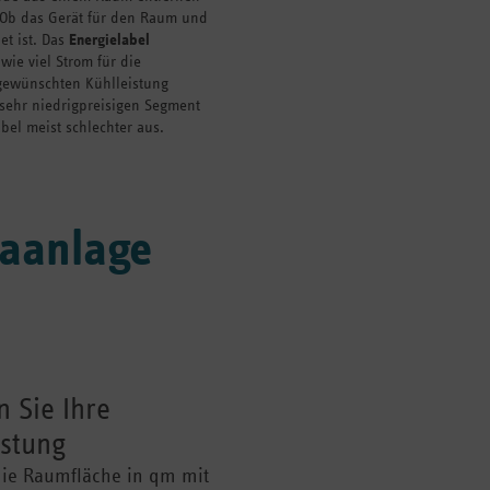
 Ob das Gerät für den Raum und
et ist. Das
Energielabel
 wie viel Strom für die
 gewünschten Kühlleistung
m sehr niedrigpreisigen Segment
abel meist schlechter aus.
aanlage
 Sie Ihre
istung
die Raumfläche in qm mit