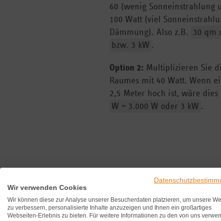
60 (wenig Sonneinstrahlung
100 Watt (viel Sonneinstrahl
Dämmung). Also z.B.
30 qm x
bzw. 3 kW
.
Option 2:
Multiplizieren Sie 
Raumes mit 40 Watt. Wenn e
2,5 Meter hoch ist, wäre dies
W = 3.000 W oder 3 kW
.
Datenschutzbestimm
Wir verwenden Cookies
Wir können diese zur Analyse unserer Besucherdaten platzieren, um unsere We
zu verbessern, personalisierte Inhalte anzuzeigen und Ihnen ein großartiges
Webseiten-Erlebnis zu bieten. Für weitere Informationen zu den von uns verwe