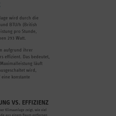
g
lage wird durch die
und BTU/h (British
eistung pro Stunde,
hen 293 Watt.
n aufgrund ihrer
s effizient. Das bedeutet,
 Maximalleistung läuft
usgeschaltet wird,
 eine konstante
UNG VS. EFFIZIENZ
er Klimaanlage zeigt, wie viel
nde aus einem Raum entfernen