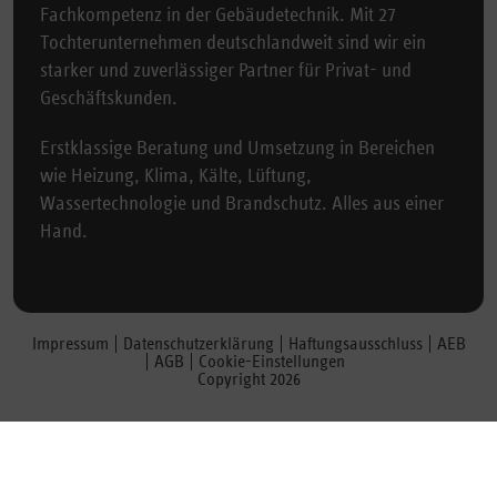
Fachkompetenz in der Gebäudetechnik. Mit 27
Tochterunternehmen deutschlandweit sind wir ein
starker und zuverlässiger Partner für Privat- und
Geschäftskunden.
Erstklassige Beratung und Umsetzung in Bereichen
wie Heizung, Klima, Kälte, Lüftung,
Wassertechnologie und Brandschutz. Alles aus einer
Hand.
Impressum
Datenschutzerklärung
Haftungsausschluss
AEB
AGB
Cookie-Einstellungen
Copyright 2026