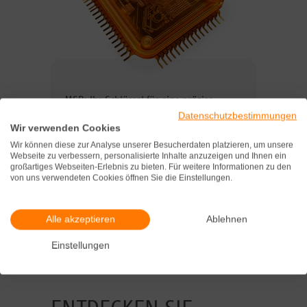
MSR: Ihr Schlüssel für eine präzise
Überwachung und Kontrolle
Datenschutzbestimmungen
verschiedenster Gebäudetechnikanlagen.
Wir verwenden Cookies
In Verbindung mit unserem Knowhow
Wir können diese zur Analyse unserer Besucherdaten platzieren, um unsere
über die angrenzenden Gewerke
Webseite zu verbessern, personalisierte Inhalte anzuzeigen und Ihnen ein
großartiges Webseiten-Erlebnis zu bieten. Für weitere Informationen zu den
optimieren wir Ihre Betriebssicherheit,
von uns verwendeten Cookies öffnen Sie die Einstellungen.
Energiebilanz und
Betriebswirtschaftlichkeit.
Alle akzeptieren
Ablehnen
ANFRAGE
STARTEN
Einstellungen