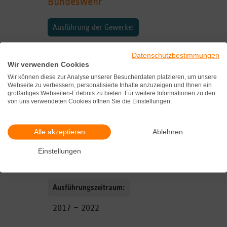
Bundeswehr
Ausführung der Gewerke:
Rohwasserkühlung,
Datenschutzbestimmungen
Wasseraufbereitung zu Trink- und
Wir verwenden Cookies
Grauwasser und
Wir können diese zur Analyse unserer Besucherdaten platzieren, um unsere
Abwasserbehandlung mit
Webseite zu verbessern, personalisierte Inhalte anzuzeigen und Ihnen ein
großartiges Webseiten-Erlebnis zu bieten. Für weitere Informationen zu den
anschließender Aufbereitung und
von uns verwendeten Cookies öffnen Sie die Einstellungen.
Trinkwasseraufbereitungsanlage mit
Trinkwasserkühlung und
Alle akzeptieren
Ablehnen
weitestgehender autarken
Energieversorgung mit Photovoltaik
Einstellungen
und Windradtechnik.
Ausführungszeitraum:
2017 – 2022