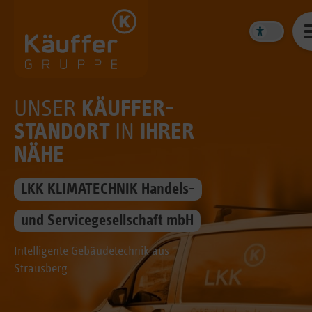
UNSER
KÄUFFER-
STANDORT
IN
IHRER
NÄHE
LKK KLIMATECHNIK Handels-
und Servicegesellschaft mbH
Intelligente Gebäudetechnik aus
Strausberg