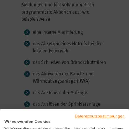
Meldungen und löst vollautomatisch
programmierte Aktionen aus, wie
beispielsweise
eine interne Alarmierung
das Absetzen eines Notrufs bei der
lokalen Feuerwehr
das Schließen von Brandschutztüren
das Aktivieren der Rauch- und
Wärmeabzugsanlage (RWA)
das Ansteuern der Aufzüge
das Auslösen der Sprinkleranlage
Datenschutzbestimmungen
Wir verwenden Cookies
Wann sind Brandmeldeanlagen
Wir können diese zur Analyse unserer Besucherdaten platzieren, um unsere