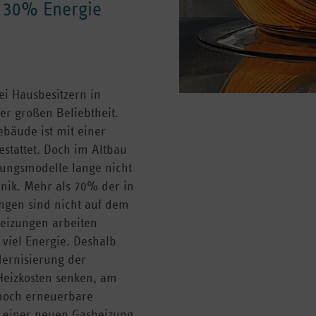
u 30% Energie
ei Hausbesitzern in
er großen Beliebtheit.
bäude ist mit einer
stattet. Doch im Altbau
zungsmodelle lange nicht
nik. Mehr als 70% der in
ngen sind nicht auf dem
heizungen arbeiten
 viel Energie. Deshalb
dernisierung der
Heizkosten senken, am
 noch erneuerbare
t einer neuen Gasheizung