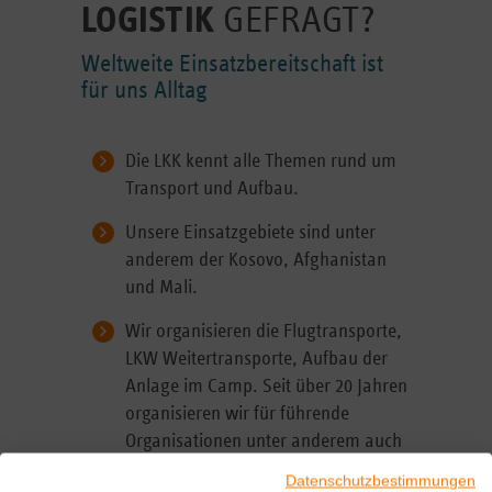
LOGISTIK
GEFRAGT?
Weltweite Einsatzbereitschaft ist
für uns Alltag
Die LKK kennt alle Themen rund um
Transport und Aufbau.
Unsere Einsatzgebiete sind unter
anderem der Kosovo, Afghanistan
und Mali.
Wir organisieren die Flugtransporte,
LKW Weitertransporte, Aufbau der
Anlage im Camp. Seit über 20 Jahren
organisieren wir für führende
Organisationen unter anderem auch
für die Bundeswehr den Transport
Datenschutzbestimmungen