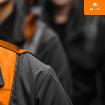
JOB
ALERT