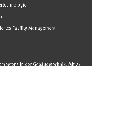
rtechnologie
är
riertes Facility Management
ompetenz in der Gebäudetechnik. Mit 27
r und zuverlässiger Partner für Privat-
Heizung, Klima, Kälte, Lüftung,
and.