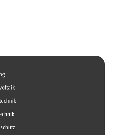
ng
voltaik
technik
technik
schutz