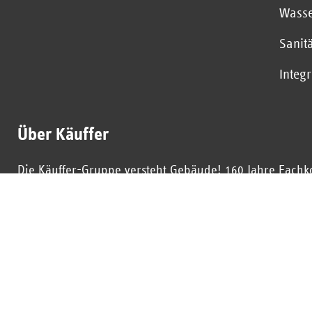
Wasse
Sanit
Integ
Über Käuffer
Die Käuffer-Gruppe versteht Gebäude! 160 Jahre Fachk
Tochterunternehmen deutschlandweit sind wir ein starke
und Geschäftskunden.
Erstklassige Beratung und Umsetzung in Bereichen wie 
Wassertechnologie und Brandschutz. Alles aus einer H