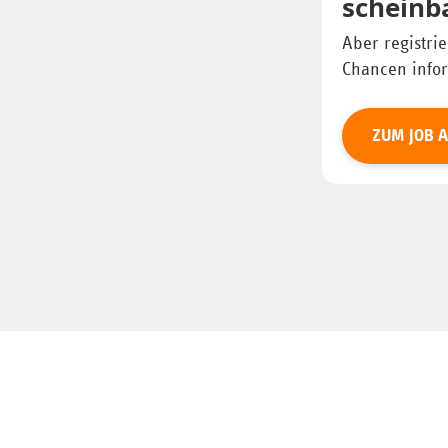
scheinba
Aber registri
Chancen info
ZUM JOB 