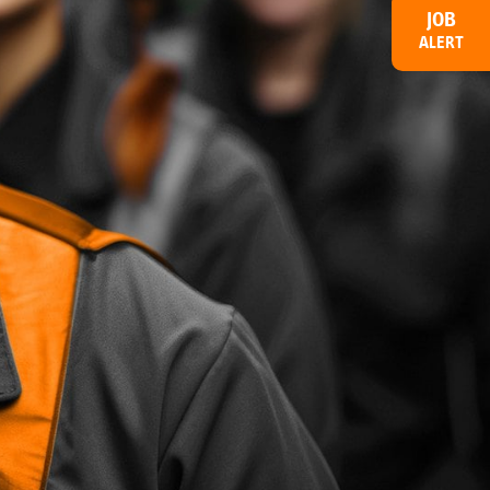
JOB
ALERT