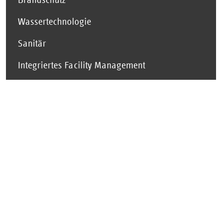
Wassertechnologie
Sanitär
Integriertes Facility Management
Über Käuffer
Die Käuffer-Gruppe versteht Gebäude! 160 Jahre
Fachkompetenz in der Gebäudetechnik. Mit 27
Tochterunternehmen deutschlandweit sind wir ein
starker und zuverlässiger Partner für Privat- und
Geschäftskunden.
Erstklassige Beratung und Umsetzung in Bereichen
wie Heizung, Klima, Kälte, Lüftung,