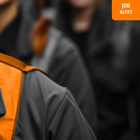
JOB
ALERT